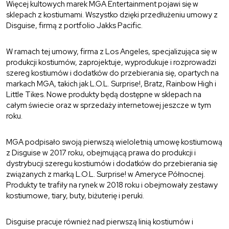
Więcej kultowych marek MGA Entertainment pojawi się w
sklepach z kostiumami. Wszystko dzięki przedłużeniu umowy z
Disguise, firmą z portfolio Jakks Pacific.
W ramach tej umowy, firma z Los Angeles, specjalizująca się w
produkcji kostiumów, zaprojektuje, wyprodukuje i rozprowadzi
szereg kostiumów i dodatków do przebierania się, opartych na
markach MGA, takich jak L.O.L. Surprise!, Bratz, Rainbow High i
Little Tikes. Nowe produkty będą dostępne w sklepach na
całym świecie oraz w sprzedaży internetowej jeszcze w tym
roku.
MGA podpisało swoją pierwszą wieloletnią umowę kostiumową
z Disguise w 2017 roku, obejmującą prawa do produkcji i
dystrybucji szeregu kostiumów i dodatków do przebierania się
związanych z marką L.O.L. Surprise! w Ameryce Północnej.
Produkty te trafiły na rynek w 2018 roku i obejmowały zestawy
kostiumowe, tiary, buty, biżuterię i peruki.
Disguise pracuje również nad pierwszą linią kostiumów i