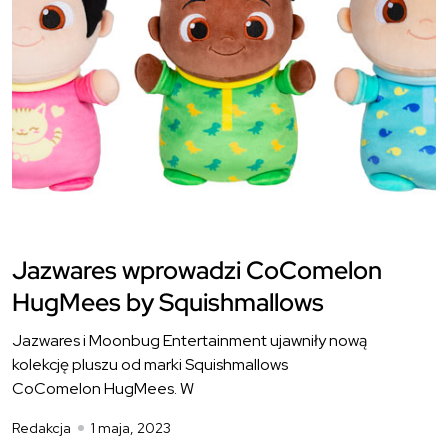
Jazwares wprowadzi CoComelon
HugMees by Squishmallows
Jazwares i Moonbug Entertainment ujawniły nową
kolekcję pluszu od marki Squishmallows
CoComelon HugMees. W
Redakcja
1 maja, 2023