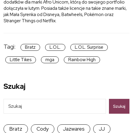
dodatków dla marki Afro Unicorn, którą do swojego portfolio
dołączyła w lutym. Posiada także licencje na takie znane marki,
jak Mała Syrenka od Disneya, Batwheels, Pokémon oraz
Stranger Things od Netflix.
Tagi:
Bratz
L.O.L.
L.O.L. Surprise
Little Tikes
mga
Rainbow High
Szukaj
Szukaj
Bratz
Cody
Jazwares
JJ