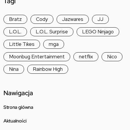
Tagi
Bratz
Cody
Jazwares
JJ
L.O.L.
L.O.L. Surprise
LEGO Ninjago
Little Tikes
mga
Moonbug Entertainment
netflix
Nico
Nina
Rainbow High
Nawigacja
Strona główna
Aktualności