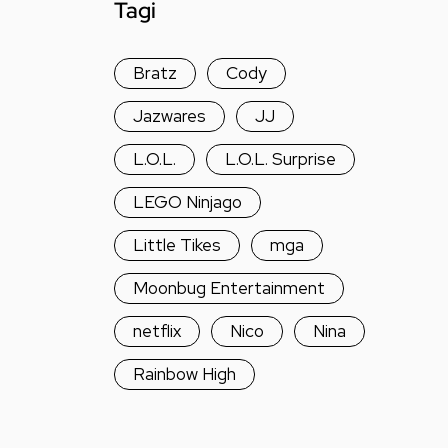
Tagi
Bratz
Cody
Jazwares
JJ
L.O.L.
L.O.L. Surprise
LEGO Ninjago
Little Tikes
mga
Moonbug Entertainment
netflix
Nico
Nina
Rainbow High