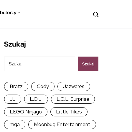
ybutorzy
Szukaj
Szukaj
Bratz
Cody
Jazwares
JJ
L.O.L.
L.O.L. Surprise
LEGO Ninjago
Little Tikes
mga
Moonbug Entertainment