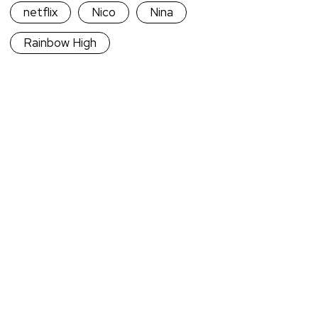
netflix
Nico
Nina
Rainbow High