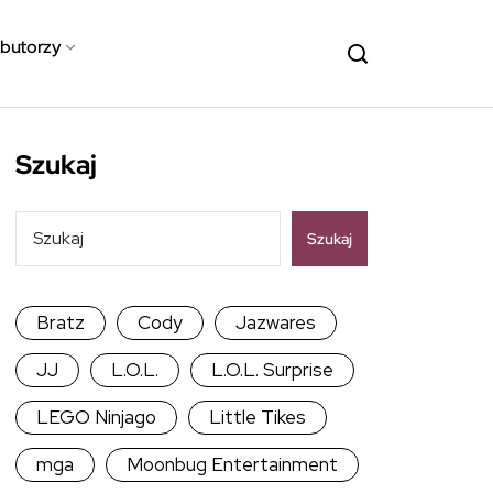
ybutorzy
Szukaj
Szukaj
Bratz
Cody
Jazwares
JJ
L.O.L.
L.O.L. Surprise
LEGO Ninjago
Little Tikes
mga
Moonbug Entertainment