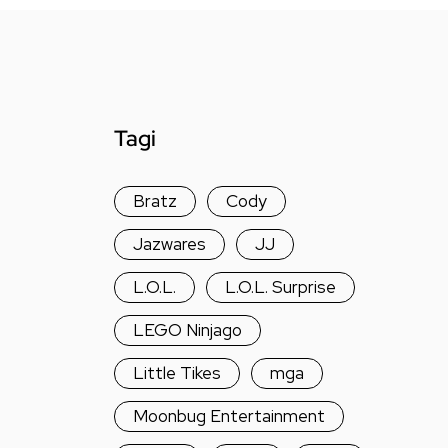
Tagi
Bratz
Cody
Jazwares
JJ
L.O.L.
L.O.L. Surprise
LEGO Ninjago
Little Tikes
mga
Moonbug Entertainment