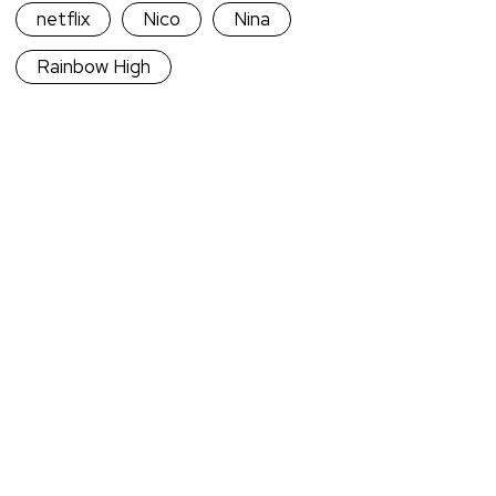
netflix
Nico
Nina
Rainbow High