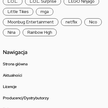
L.O.L.
L.O.L. Surprise
LEGO Ninjago
Little Tikes
mga
Moonbug Entertainment
netflix
Nico
Nina
Rainbow High
Nawigacja
Strona główna
Aktualności
Licencje
Producenci/Dystrybutorzy