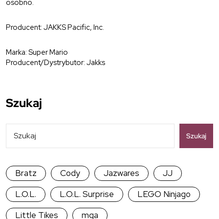
osobno.
Producent: JAKKS Pacific, Inc.
Marka: Super Mario
Producent/Dystrybutor: Jakks
Szukaj
Szukaj
Bratz
Cody
Jazwares
JJ
L.O.L.
L.O.L. Surprise
LEGO Ninjago
Little Tikes
mga