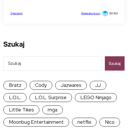
Szukaj
Szukaj
Bratz
Cody
Jazwares
JJ
L.O.L.
L.O.L. Surprise
LEGO Ninjago
Little Tikes
mga
Moonbug Entertainment
netflix
Nico