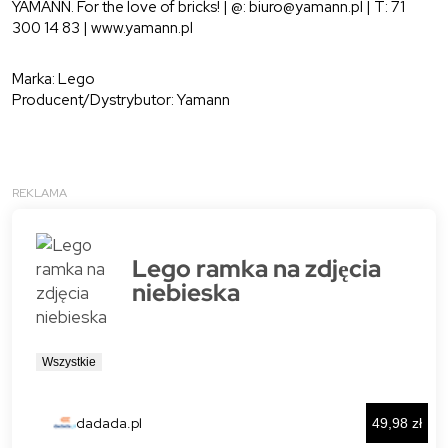
YAMANN. For the love of bricks! | @: biuro@yamann.pl | T: 71
300 14 83 | www.yamann.pl
Marka: Lego
Producent/Dystrybutor: Yamann