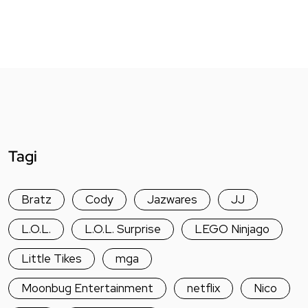
Tagi
Bratz
Cody
Jazwares
JJ
L.O.L.
L.O.L. Surprise
LEGO Ninjago
Little Tikes
mga
Moonbug Entertainment
netflix
Nico