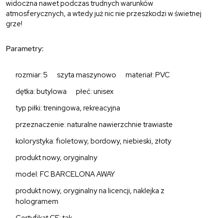
widoczna nawet podczas trudnych warunków
atmosferycznych, a wtedy już nic nie przeszkodzi w świetnej
grze!
Parametry:
rozmiar: 5
szyta maszynowo
materiał: PVC
dętka: butylowa
płeć: unisex
typ piłki: treningowa, rekreacyjna
przeznaczenie: naturalne nawierzchnie trawiaste
kolorystyka: fioletowy, bordowy, niebieski, złoty
produkt nowy, oryginalny
model: FC BARCELONA AWAY
produkt nowy, oryginalny na licencji, naklejka z
hologramem
Certyfikat CE: tak