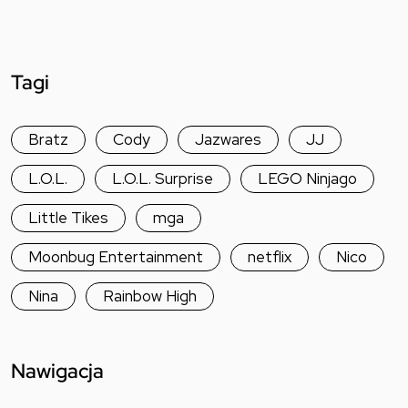
Tagi
Bratz
Cody
Jazwares
JJ
L.O.L.
L.O.L. Surprise
LEGO Ninjago
Little Tikes
mga
Moonbug Entertainment
netflix
Nico
Nina
Rainbow High
Nawigacja