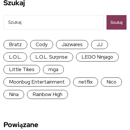
Szukaj
Szukaj
Bratz
Cody
Jazwares
JJ
L.O.L.
L.O.L. Surprise
LEGO Ninjago
Little Tikes
mga
Moonbug Entertainment
netflix
Nico
Nina
Rainbow High
Powiązane