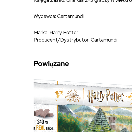
Księga Zasad. Gra dla 2-3 graczy w wieku 8
Wydawca: Cartamundi
Marka: Harry Potter
Producent/Dystrybutor: Cartamundi
Powiązane