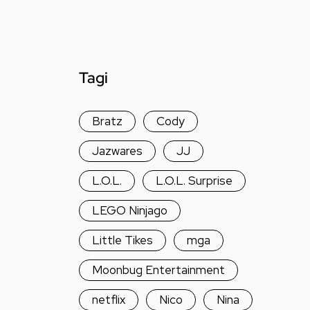
Tagi
Bratz
Cody
Jazwares
JJ
L.O.L.
L.O.L. Surprise
LEGO Ninjago
Little Tikes
mga
Moonbug Entertainment
netflix
Nico
Nina