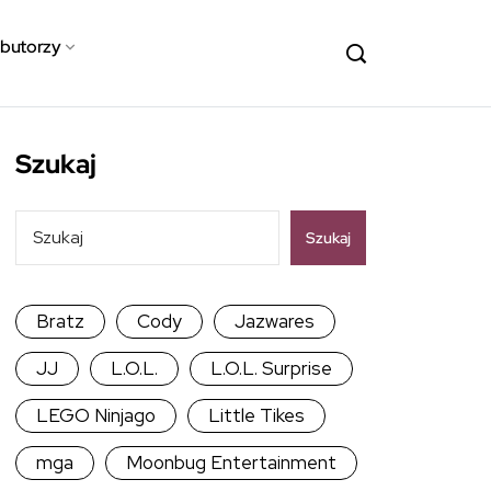
ybutorzy
Szukaj
Szukaj
Bratz
Cody
Jazwares
JJ
L.O.L.
L.O.L. Surprise
LEGO Ninjago
Little Tikes
mga
Moonbug Entertainment