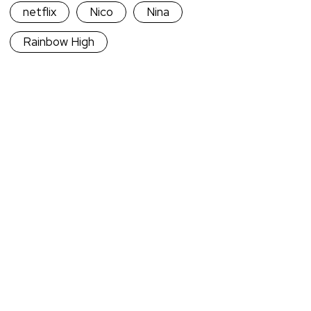
netflix
Nico
Nina
Rainbow High