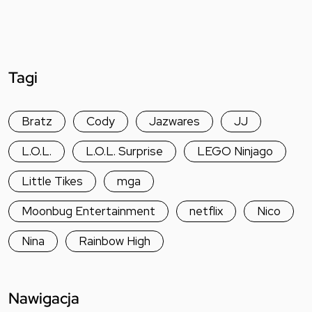
Tagi
Bratz
Cody
Jazwares
JJ
L.O.L.
L.O.L. Surprise
LEGO Ninjago
Little Tikes
mga
Moonbug Entertainment
netflix
Nico
Nina
Rainbow High
Nawigacja