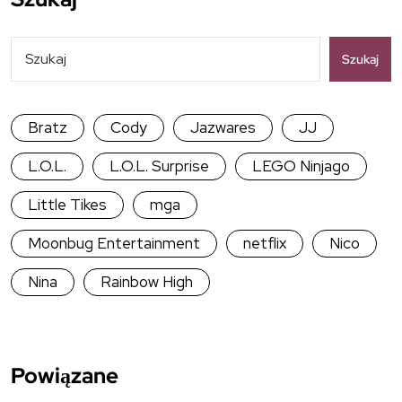
Szukaj
Bratz
Cody
Jazwares
JJ
L.O.L.
L.O.L. Surprise
LEGO Ninjago
Little Tikes
mga
Moonbug Entertainment
netflix
Nico
Nina
Rainbow High
Powiązane